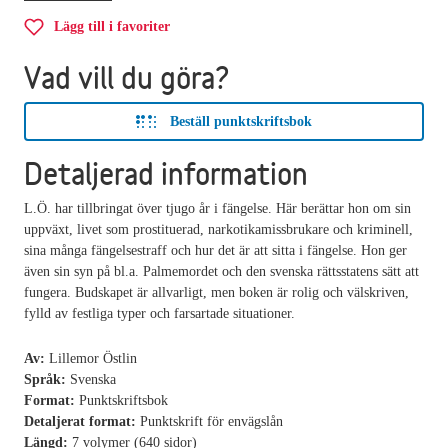
Lägg till i favoriter
Vad vill du göra?
Beställ punktskriftsbok
Detaljerad information
L.Ö. har tillbringat över tjugo år i fängelse. Här berättar hon om sin
uppväxt, livet som prostituerad, narkotikamissbrukare och kriminell,
sina många fängelsestraff och hur det är att sitta i fängelse. Hon ger
även sin syn på bl.a. Palmemordet och den svenska rättsstatens sätt att
fungera. Budskapet är allvarligt, men boken är rolig och välskriven,
fylld av festliga typer och farsartade situationer.
Av:
Lillemor Östlin
Språk:
Svenska
Format:
Punktskriftsbok
Detaljerat format:
Punktskrift för envägslån
Längd:
7 volymer (640 sidor)