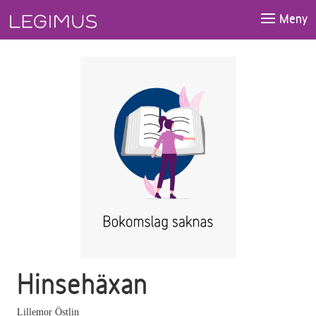
Gå till huvudinnehåll
Meny
Hinsehäxan
Lillemor Östlin