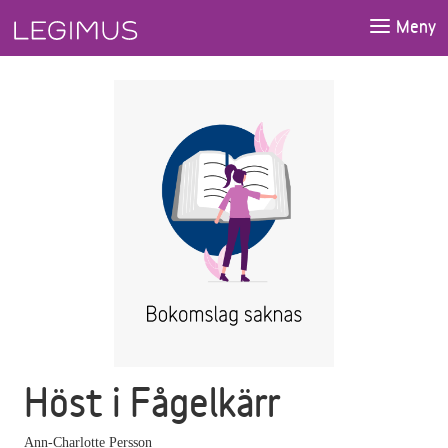
Gå till huvudinnehåll
Meny
Höst i Fågelkärr
Ann-Charlotte Persson