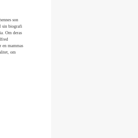
 hennes son
 sin biografi
ria. Om deras
lfred
 är en mammas
alitet, om