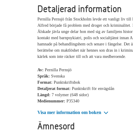
Detaljerad information
Pernilla Pernsjö från Stockholm levde ett vanligt liv till
Alfred började få problem med droger och kriminalitet. I
Älskade jävla unge delar hon med sig av familjens histo
kontakt med barnpsykiatri, polis och socialtjänst innan A
hamnade på behandlingshem och senare i fängelse. Det
berättelse om maktlöshet när hennes son dras in i krimin
kärlek som inte räcker till och att vara medberoende.
Av:
Pernilla Pernsjö
Språk:
Svenska
Format:
Punktskriftsbok
Detaljerat format:
Punktskrift för envägslån
Längd:
7 volymer (648 sidor)
Medienummer:
P35340
Visa mer information om boken
Ämnesord