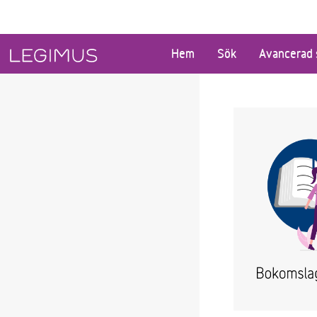
Gå till huvudinnehåll
Hem
Sök
Avancerad 