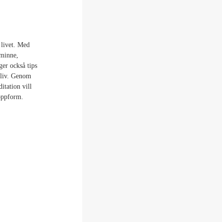
 livet. Med
 minne,
ger också tips
t liv. Genom
itation vill
toppform.