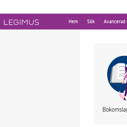
Gå till huvudinnehåll
Hem
Sök
Avancerad 