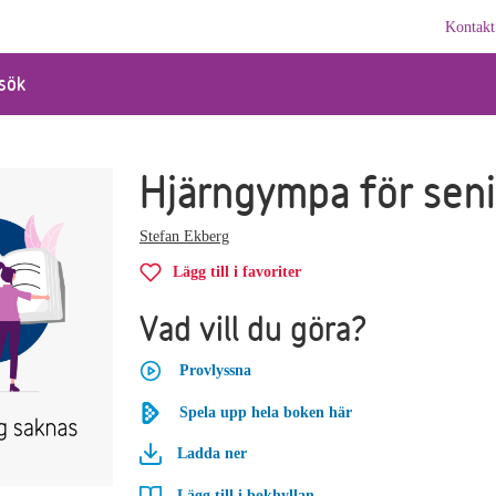
Kontakt
sök
Hjärngympa för seni
Stefan Ekberg
Lägg till i favoriter
Vad vill du göra?
Provlyssna
Spela upp hela boken här
Ladda ner
Lägg till i bokhyllan