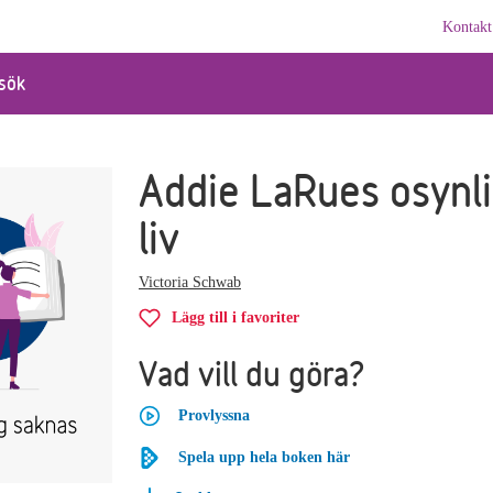
Kontakt
sök
Addie LaRues osynl
liv
Victoria Schwab
Lägg till i favoriter
Vad vill du göra?
Provlyssna
Spela upp hela boken här