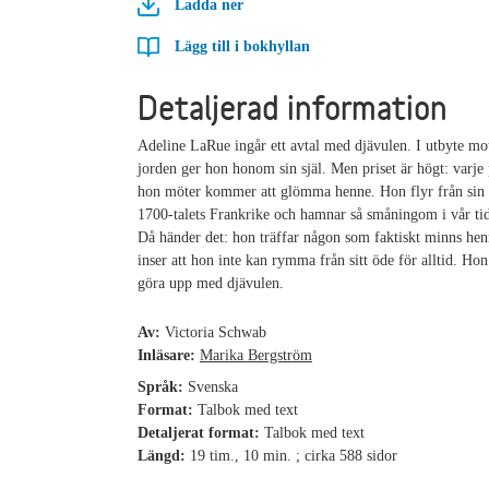
Ladda ner
Lägg till i bokhyllan
Detaljerad information
Adeline LaRue ingår ett avtal med djävulen. I utbyte mo
jorden ger hon honom sin själ. Men priset är högt: varje
hon möter kommer att glömma henne. Hon flyr från sin 
1700-talets Frankrike och hamnar så småningom i vår t
Då händer det: hon träffar någon som faktiskt minns he
inser att hon inte kan rymma från sitt öde för alltid. Ho
göra upp med djävulen.
Av:
Victoria Schwab
Inläsare:
Marika Bergström
Språk:
Svenska
Format:
Talbok med text
Detaljerat format:
Talbok med text
Längd:
19 tim., 10 min. ; cirka 588 sidor