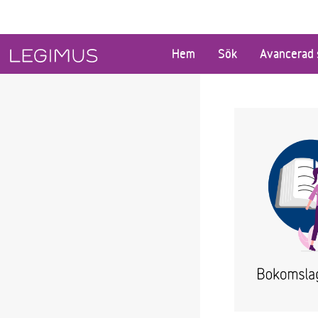
Gå till huvudinnehåll
Hem
Sök
Avancerad 