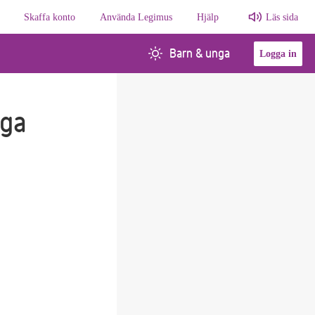
Skaffa konto
Använda Legimus
Hjälp
Läs sida
Barn & unga
Logga in
iga