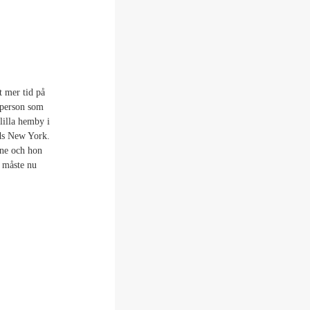
t mer tid på
 person som
lilla hemby i
ids New York.
nne och hon
n måste nu