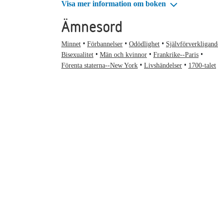
Visa mer information om boken
Ämnesord
Minnet
Förbannelser
Odödlighet
Självförverkligand
Bisexualitet
Män och kvinnor
Frankrike--Paris
Förenta staterna--New York
Livshändelser
1700-talet