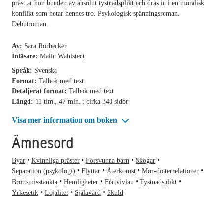
präst är hon bunden av absolut tystnadsplikt och dras in i en moralisk
konflikt som hotar hennes tro. Psykologisk spänningsroman.
Debutroman.
Av:
Sara Rörbecker
Inläsare:
Malin Wahlstedt
Språk:
Svenska
Format:
Talbok med text
Detaljerat format:
Talbok med text
Längd:
11 tim., 47 min. ; cirka 348 sidor
Visa mer information om boken
Ämnesord
Byar
Kvinnliga präster
Försvunna barn
Skogar
Separation (psykologi)
Flyttar
Återkomst
Mor-dotterrelationer
Brottsmisstänkta
Hemligheter
Förtvivlan
Tystnadsplikt
Yrkesetik
Lojalitet
Själavård
Skuld