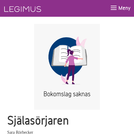
Gå till huvudinnehåll
Meny
Själasörjaren
Sara Rörbecker