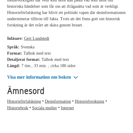
medieverklighet där vem som helst kan påstå vad som helst om
historiska händelser som får oss att ifrågasätta vad som är verkligt.
Historieförfalskning har blivit ett politiskt vapen där desinformationen
underminerar tilltron till fakta. Trots att det finns gott om historisk
forskning är det svårt att skära genom bruset.
Inläsare:
Gert Lundstedt
Språk:
Svenska
Format:
Talbok med text
Detaljerat format:
Talbok med text
Längd:
7 tim., 33 min. ; cirka 180 sidor
Visa mer information om boken
Ämnesord
Historieförfalskning
Desinformation
Historieforskning
Historiebruk
Sociala medier
Internet