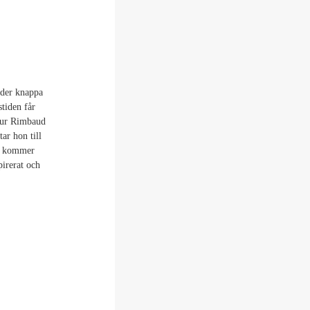
nder knappa
stiden får
thur Rimbaud
ar hon till
5 kommer
pirerat och