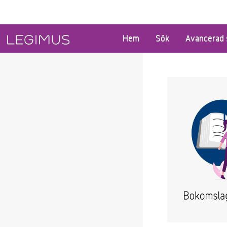
Gå till huvudinnehåll
Hem
Sök
Avancerad 