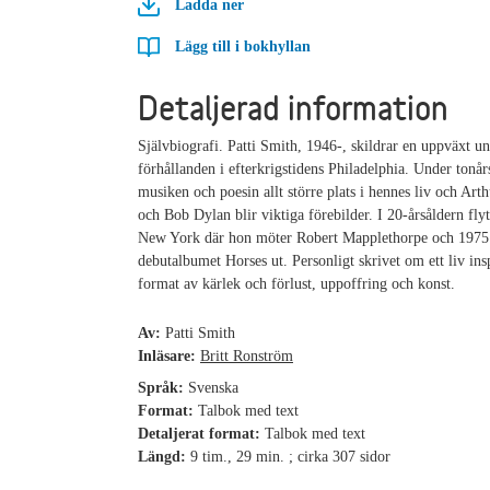
Ladda ner
Lägg till i bokhyllan
Detaljerad information
Självbiografi. Patti Smith, 1946-, skildrar en uppväxt u
förhållanden i efterkrigstidens Philadelphia. Under tonår
musiken och poesin allt större plats i hennes liv och Ar
och Bob Dylan blir viktiga förebilder. I 20-årsåldern flytt
New York där hon möter Robert Mapplethorpe och 197
debutalbumet Horses ut. Personligt skrivet om ett liv ins
format av kärlek och förlust, uppoffring och konst.
Av:
Patti Smith
Inläsare:
Britt Ronström
Språk:
Svenska
Format:
Talbok med text
Detaljerat format:
Talbok med text
Längd:
9 tim., 29 min. ; cirka 307 sidor