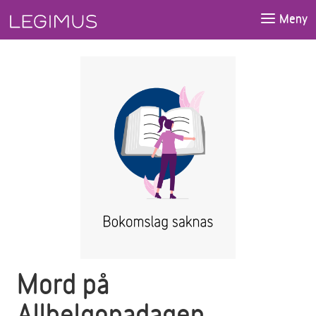
Gå till huvudinnehåll
Meny
Mord på
Allhelgonadagen