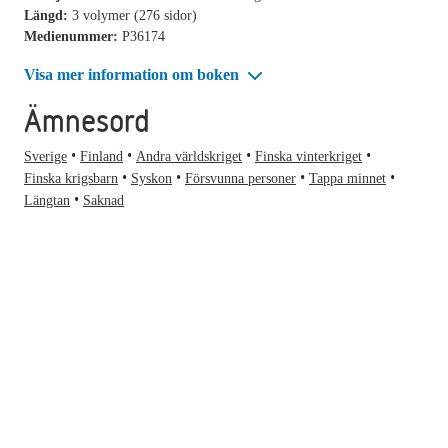
Längd:
3 volymer (276 sidor)
Medienummer:
P36174
Visa mer information om boken
Ämnesord
Sverige
Finland
Andra världskriget
Finska vinterkriget
Finska krigsbarn
Syskon
Försvunna personer
Tappa minnet
Längtan
Saknad