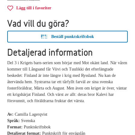
Lägg till i favoriter
Vad vill du göra?
Beställ punktskriftsbok
Detaljerad information
Del 3 i Krigets barn-serien som börjar med Mot okänt land. När våren
kommer till Långsand får Viivi och Tuulikki det efterlängtade
beskedet: Finland är inte längre i krig med Ryssland. Nu kan de
återvända hem. Systrarna tar ett tårfyllt farväl av sina svenska
fosterföräldrar, Märta och August. Men även om kriget är över, väntar
ett krigshärjat Finland. Och värst av allt: deras bror Kalevi har
försvunnit, och föräldrarna fruktar det värsta.
Av:
Camilla Lagerqvist
Språk:
Svenska
Format:
Punktskriftsbok
Detaljerat format:
Punktskrift för envägslån