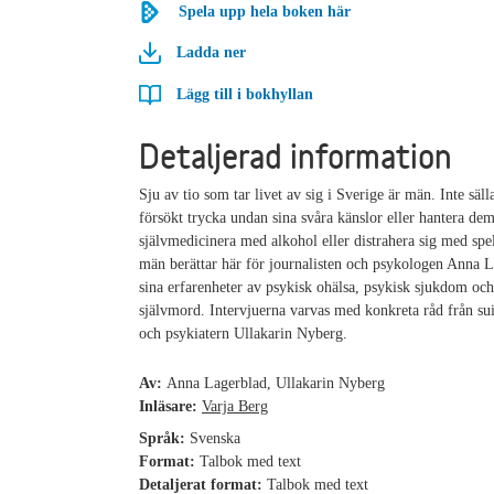
Spela upp hela boken här
Ladda ner
Lägg till i bokhyllan
Detaljerad information
Sju av tio som tar livet av sig i Sverige är män. Inte säll
försökt trycka undan sina svåra känslor eller hantera de
självmedicinera med alkohol eller distrahera sig med spe
män berättar här för journalisten och psykologen Anna 
sina erfarenheter av psykisk ohälsa, psykisk sjukdom och 
självmord. Intervjuerna varvas med konkreta råd från su
och psykiatern Ullakarin Nyberg.
Av:
Anna Lagerblad, Ullakarin Nyberg
Inläsare:
Varja Berg
Språk:
Svenska
Format:
Talbok med text
Detaljerat format:
Talbok med text