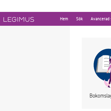
Gå till huvudinnehåll
Hem
Sök
Avancerad 