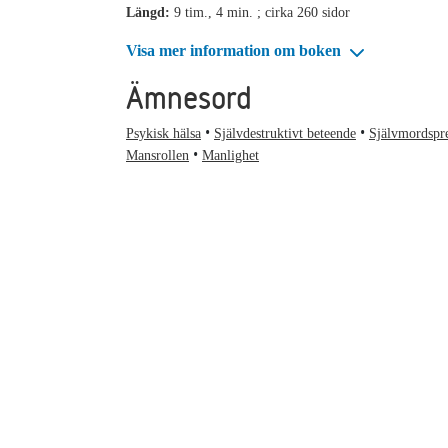
Längd:
9 tim., 4 min. ; cirka 260 sidor
Visa mer information om boken
Ämnesord
Psykisk hälsa
Självdestruktivt beteende
Självmordspr
Mansrollen
Manlighet