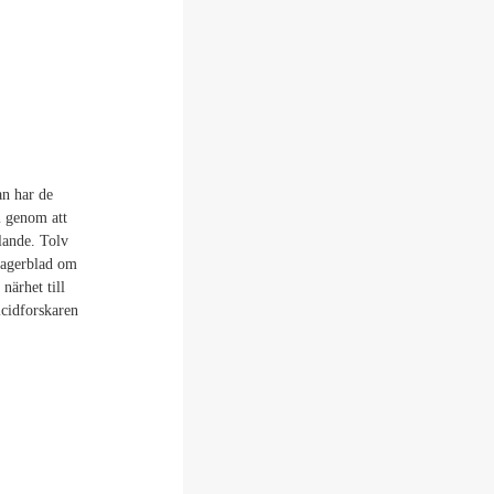
an har de
m genom att
lande. Tolv
Lagerblad om
närhet till
icidforskaren