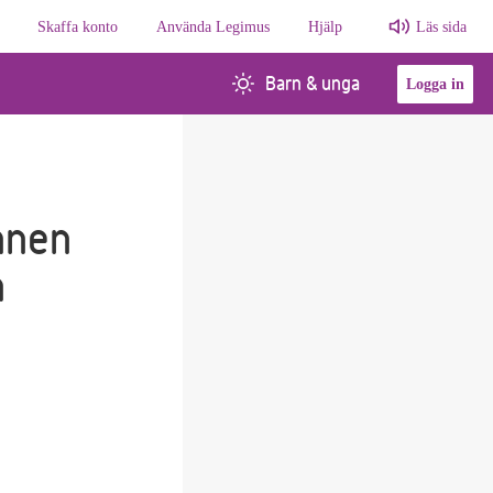
Skaffa konto
Använda Legimus
Hjälp
Läs sida
Barn & unga
Logga in
nnen
n