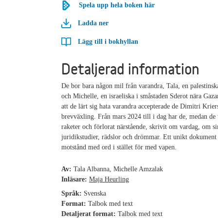
Spela upp hela boken här
Ladda ner
Lägg till i bokhyllan
Detaljerad information
De bor bara någon mil från varandra, Tala, en palestinsk
och Michelle, en israeliska i småstaden Sderot nära Gaz
att de lärt sig hata varandra accepterade de Dimitri Krie
brevväxling. Från mars 2024 till i dag har de, medan de 
raketer och förlorat närstående, skrivit om vardag, om si
juridikstudier, rädslor och drömmar. Ett unikt dokument
motstånd med ord i stället för med vapen.
Av:
Tala Albanna, Michelle Amzalak
Inläsare:
Maja Heurling
Språk:
Svenska
Format:
Talbok med text
Detaljerat format:
Talbok med text