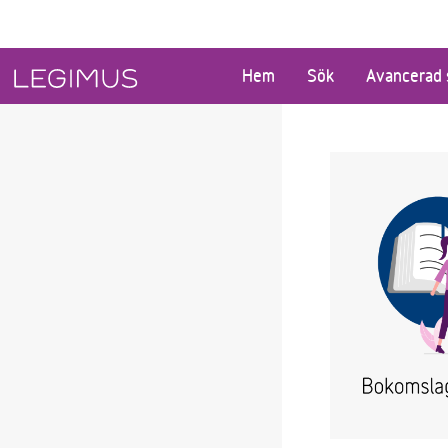
Gå till huvudinnehåll
Hem
Sök
Avancerad 