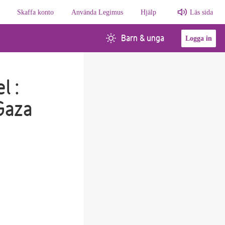
Skaffa konto
Använda Legimus
Hjälp
Läs sida
Barn & unga
Logga in
l :
Gaza