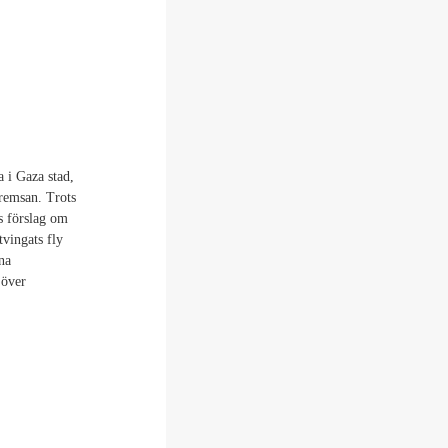
a i Gaza stad,
aremsan. Trots
rs förslag om
tvingats fly
na
 över