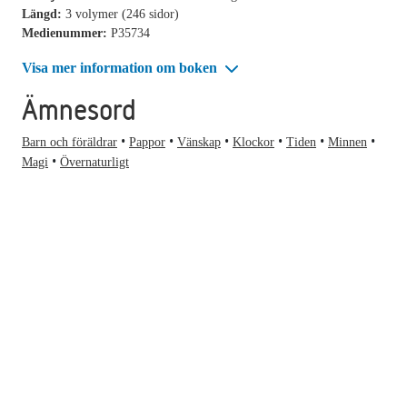
Längd:
3 volymer (246 sidor)
Medienummer:
P35734
Visa mer information om boken
Ämnesord
Barn och föräldrar
Pappor
Vänskap
Klockor
Tiden
Minnen
Magi
Övernaturligt