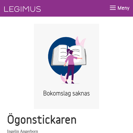
Gå till huvudinnehåll
Meny
Ögonstickaren
Ingelin Angerborn