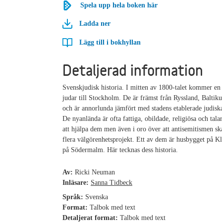
Spela upp hela boken här
Ladda ner
Lägg till i bokhyllan
Detaljerad information
Svenskjudisk historia. I mitten av 1800-talet kommer en
judar till Stockholm. De är främst från Ryssland, Balti
och är annorlunda jämfört med stadens etablerade judisk
De nyanlända är ofta fattiga, obildade, religiösa och tala
att hjälpa dem men även i oro över att antisemitismen ska
flera välgörenhetsprojekt. Ett av dem är husbygget på K
på Södermalm. Här tecknas dess historia.
Av:
Ricki Neuman
Inläsare:
Sanna Tidbeck
Språk:
Svenska
Format:
Talbok med text
Detaljerat format:
Talbok med text