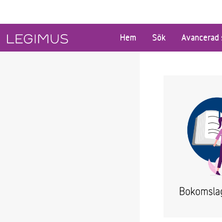
Gå till huvudinnehåll
Hem
Sök
Avancerad 