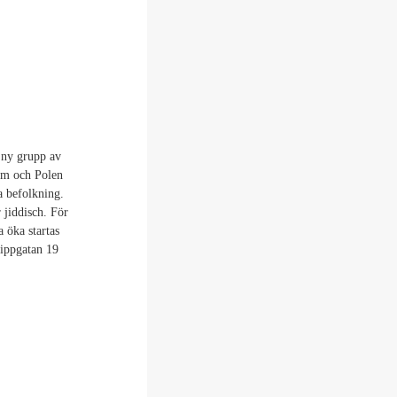
 ny grupp av
kum och Polen
a befolkning.
r jiddisch. För
 öka startas
lippgatan 19