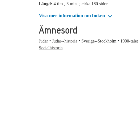
Längd:
4 tim., 3 min. ; cirka 180 sidor
Visa mer information om boken
Ämnesord
Judar
Judar--historia
Sverige--Stockholm
1900-talet
Socialhistoria