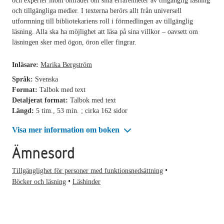
och experter inom området om sina erfarenheter av tillgänglig läsning
och tillgängliga medier. I texterna berörs allt från universell
utformning till bibliotekariens roll i förmedlingen av tillgänglig
läsning. Alla ska ha möjlighet att läsa på sina villkor – oavsett om
läsningen sker med ögon, öron eller fingrar.
Inläsare:
Marika Bergström
Språk:
Svenska
Format:
Talbok med text
Detaljerat format:
Talbok med text
Längd:
5 tim., 53 min. ; cirka 162 sidor
Visa mer information om boken
Ämnesord
Tillgänglighet för personer med funktionsnedsättning
Böcker och läsning
Läshinder