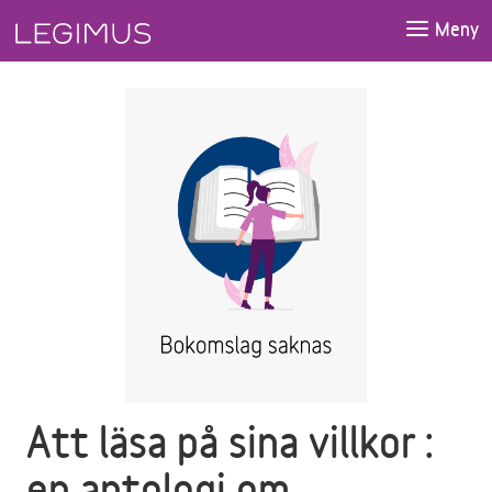
Gå till huvudinnehåll
Meny
Att läsa på sina villkor :
en antologi om