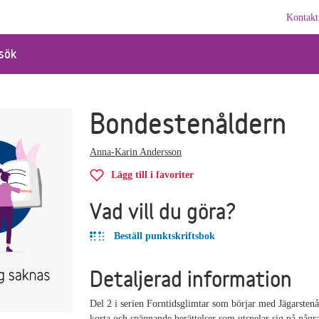
Kontakt
sök
Bondestenåldern
Anna-Karin Andersson
Lägg till i favoriter
Vad vill du göra?
Beställ punktskriftsbok
Detaljerad information
Del 2 i serien Forntidsglimtar som börjar med Jägarsten
korta och spännande berättelser som utspelar sig på några