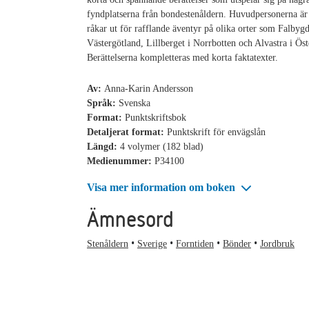
fyndplatserna från bondestenåldern. Huvudpersonerna ä
råkar ut för rafflande äventyr på olika orter som Falbygd
Västergötland, Lillberget i Norrbotten och Alvastra i Öst
Berättelserna kompletteras med korta faktatexter.
Av:
Anna-Karin Andersson
Språk:
Svenska
Format:
Punktskriftsbok
Detaljerat format:
Punktskrift för envägslån
Längd:
4 volymer (182 blad)
Medienummer:
P34100
Visa mer information om boken
Ämnesord
Stenåldern
Sverige
Forntiden
Bönder
Jordbruk