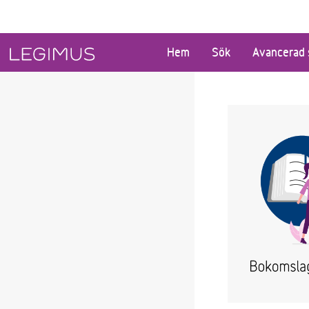
Gå till huvudinnehåll
Hem
Sök
Avancerad 