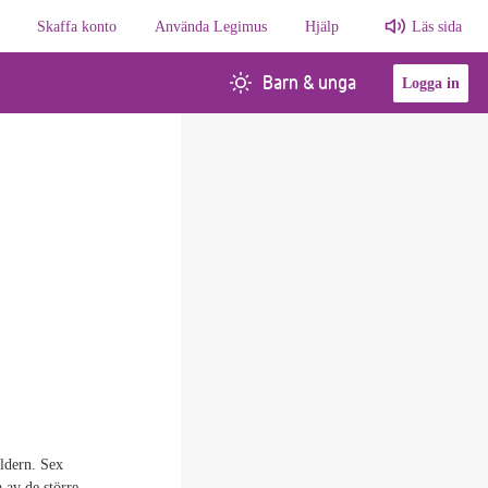
Skaffa konto
Använda Legimus
Hjälp
Läs sida
Barn & unga
Logga in
åldern. Sex
 av de större