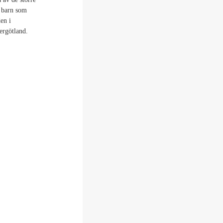
r barn som
en i
ergötland.