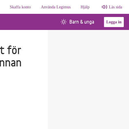
Skaffa konto
Använda Legimus
Hjälp
Läs sida
Barn & unga
Logga in
t för
innan