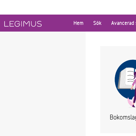
Gå till huvudinnehåll
Hem
Sök
Avancerad 