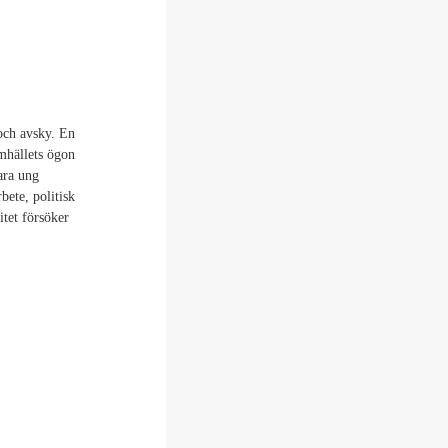
 och avsky. En
amhällets ögon
ara ung
bete, politisk
itet försöker