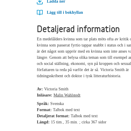
Ladda ner
Lägg till i bokhyllan
Detaljerad information
En medelålders kvinna som tar plats möts ofta av kritik
kvinna som passerat fyrtio tappar snabbt i status och i s
är det något som upprör med en kvinna som inte anses v
längre. Genom att belysa olika teman som till exempel ar
och social ställning, ekonomi, syn på kroppen och sexual
författaren ta reda på varför det är så. Victoria Smith är
tidningsskribent och doktor i tysk litteraturhistoria.
Av:
Victoria Smith
Inläsare:
Malin Wahlstedt
Språk:
Svenska
Format:
Talbok med text
Detaljerat format:
Talbok med text
Längd:
15 tim., 35 min. ; cirka 367 sidor