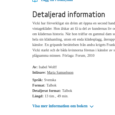
Detaljerad information
Vicki har förverkligat sin dröm att öppna en second han
vintagekläder. Hon älskar att få ta del av kundernas liv o
om klädernas historia. När hon träffar en gammal dam so
hela sin klädsamling, utom ett enda klädesplagg, återup
känslor. En gripande berättelsen från andra krigets Frank
Vicki starkt och de båda kvinnorna förenas i känslor av 
plågsamma minnen. Förlaga: Forum, 2010
Av:
Isabel Wolff
Inläsare:
Maria Samuelsson
Språk:
Svenska
Format:
Talbok
Detaljerat format:
Talbok
Längd:
13 tim., 49 min.
Visa mer information om boken