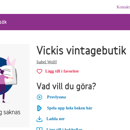
Kontakt
sök
Vickis vintagebutik
Isabel Wolff
Lägg till i favoriter
Vad vill du göra?
Provlyssna
Spela upp hela boken här
Ladda ner
Lägg till i bokhyllan