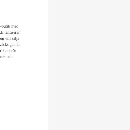
d-butik med
ch fantiserar
m vill sälja
pväcks gamla
rike berör
svek och