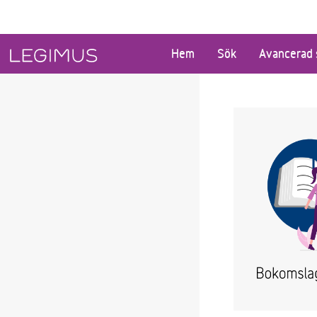
Gå till huvudinnehåll
Hem
Sök
Avancerad 