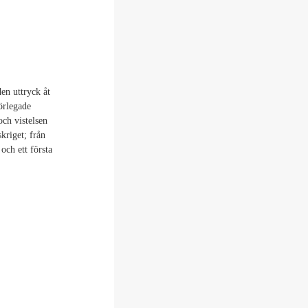
en uttryck åt
förlegade
ch vistelsen
kriget; från
och ett första