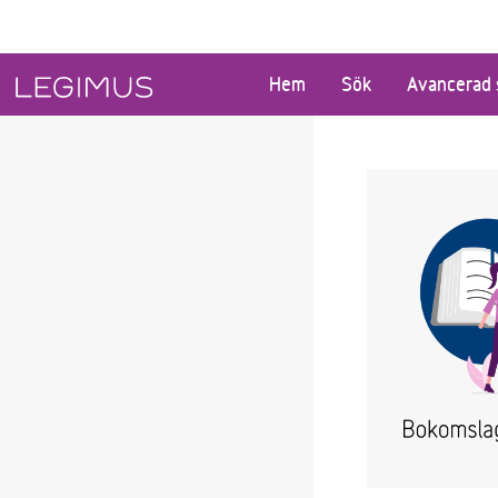
Gå till huvudinnehåll
Hem
Sök
Avancerad 