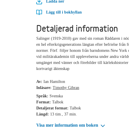
Ladda ner
Lägg till i bokhyllan
Detaljerad information
Salinger (1919-2010) gav med sin roman Räddaren i nöd
en hel efterkrigsgenerations längtan efter befrielse från 
normer. Förf. följer honom från barndomens New York o
vid militärakademin till upplevelserna under andra världs
umgänget med vänner och förebilder till kärlekshistorier 
kortvarigt äktenskap
Av:
Ian Hamilton
Inläsare:
Timothy Gibran
Språk:
Svenska
Format:
Talbok
Detaljerat format:
Talbok
Längd:
13 tim., 37 min.
Visa mer information om boken