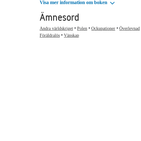
Visa mer information om boken
Ämnesord
Andra världskriget
Polen
Ockupationer
Överlevnad
Föräldralös
Vänskap