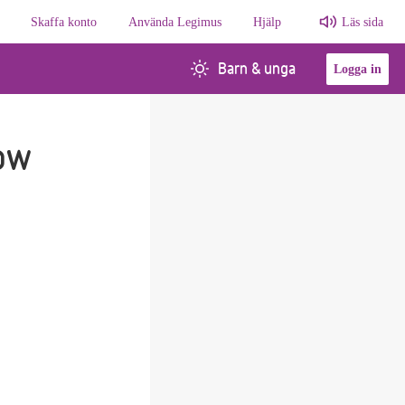
Skaffa konto
Använda Legimus
Hjälp
Läs sida
Barn & unga
Logga in
ow