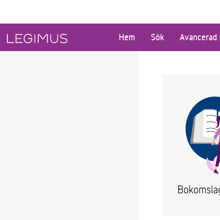
Gå till huvudinnehåll
Hem
Sök
Avancerad 