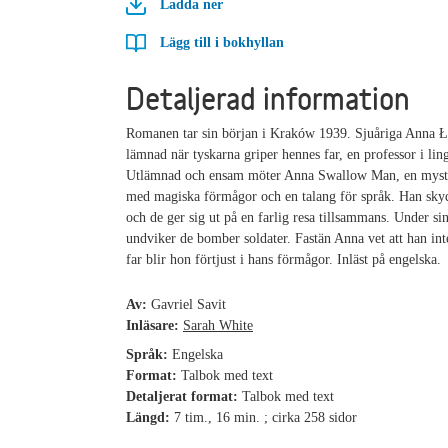
Ladda ner
Lägg till i bokhyllan
Detaljerad information
Romanen tar sin början i Kraków 1939. Sjuåriga Anna Ła
lämnad när tyskarna griper hennes far, en professor i ling
Utlämnad och ensam möter Anna Swallow Man, en mysti
med magiska förmågor och en talang för språk. Han sk
och de ger sig ut på en farlig resa tillsammans. Under si
undviker de bomber soldater. Fastän Anna vet att han int
far blir hon förtjust i hans förmågor. Inläst på engelska.
Av:
Gavriel Savit
Inläsare:
Sarah White
Språk:
Engelska
Format:
Talbok med text
Detaljerat format:
Talbok med text
Längd:
7 tim., 16 min. ; cirka 258 sidor