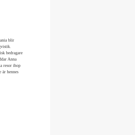
nia blir
vistik.
sk bedragare
yddar Anna
na resor ihop
e är hennes