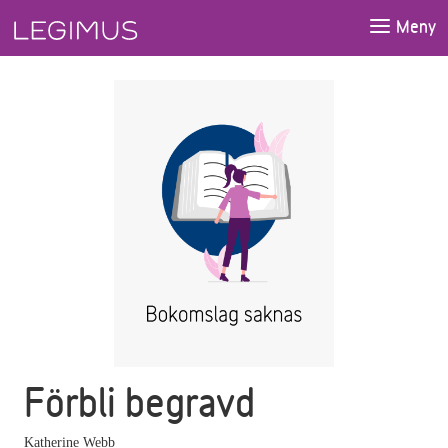
Gå till huvudinnehåll
Meny
Förbli begravd
Katherine Webb