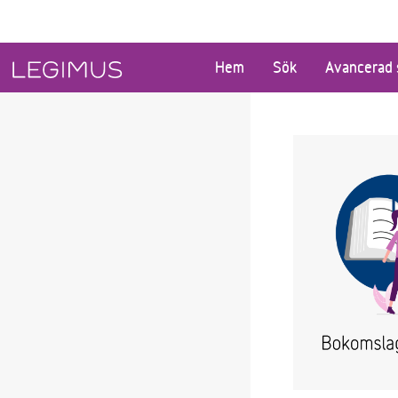
Gå till huvudinnehåll
Hem
Sök
Avancerad 