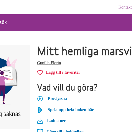
Kontakt
sök
Mitt hemliga marsv
Gunilla Florin
Lägg till i favoriter
Vad vill du göra?
Provlyssna
Spela upp hela boken här
Ladda ner
Lägg till i bokhyllan