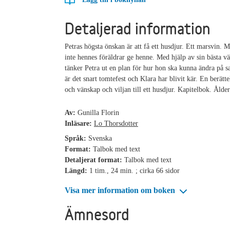
Detaljerad information
Petras högsta önskan är att få ett husdjur. Ett marsvin. M
inte hennes föräldrar ge henne. Med hjälp av sin bästa v
tänker Petra ut en plan för hur hon ska kunna ändra på s
är det snart tomtefest och Klara har blivit kär. En berätt
och vänskap och viljan till ett husdjur. Kapitelbok. Ålder
Av:
Gunilla Florin
Inläsare:
Lo Thorsdotter
Språk:
Svenska
Format:
Talbok med text
Detaljerat format:
Talbok med text
Längd:
1 tim., 24 min. ; cirka 66 sidor
Visa mer information om boken
Ämnesord