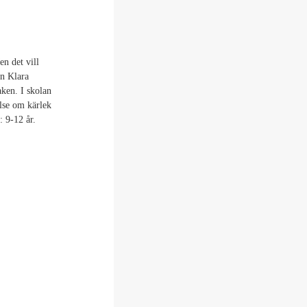
en det vill
än Klara
aken. I skolan
else om kärlek
: 9-12 år.