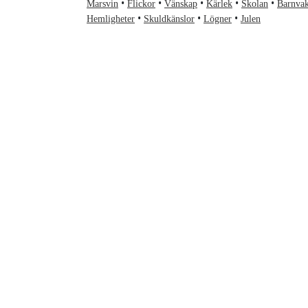
Marsvin
Flickor
Vänskap
Kärlek
Skolan
Barnvak
Hemligheter
Skuldkänslor
Lögner
Julen