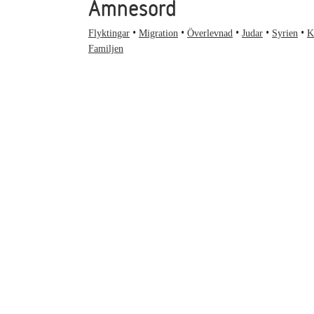
Ämnesord
Flyktingar
Migration
Överlevnad
Judar
Syrien
K
Familjen