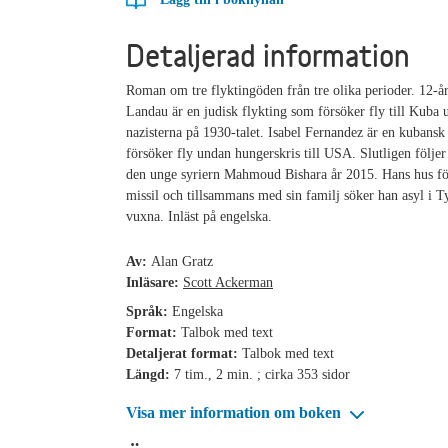
Detaljerad information
Roman om tre flyktingöden från tre olika perioder. 12-år
Landau är en judisk flykting som försöker fly till Kuba
nazisterna på 1930-talet. Isabel Fernandez är en kubansk
försöker fly undan hungerskris till USA. Slutligen följer
den unge syriern Mahmoud Bishara år 2015. Hans hus fö
missil och tillsammans med sin familj söker han asyl i 
vuxna. Inläst på engelska.
Av:
Alan Gratz
Inläsare:
Scott Ackerman
Språk:
Engelska
Format:
Talbok med text
Detaljerat format:
Talbok med text
Längd:
7 tim., 2 min. ; cirka 353 sidor
Visa mer information om boken