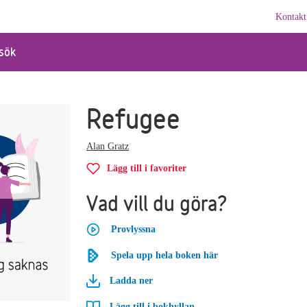
Kontakt
sök
Refugee
Alan Gratz
Lägg till i favoriter
Vad vill du göra?
Provlyssna
Spela upp hela boken här
Ladda ner
Lägg till i bokhyllan