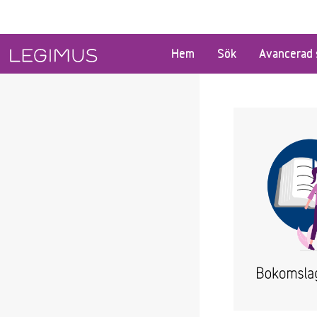
Gå till huvudinnehåll
Hem
Sök
Avancerad 