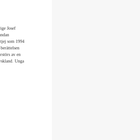
ige Josef
 undan
 tjej som 1994
 berättelsen
rstörs av en
Tyskland. Unga