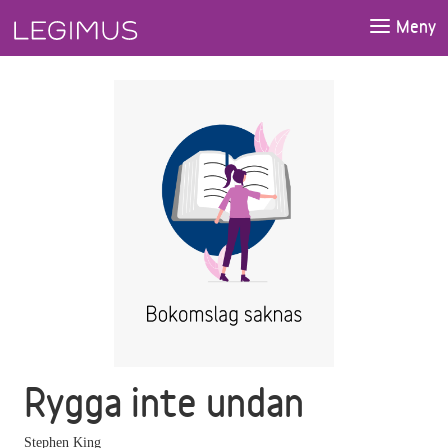
Gå till huvudinnehåll
Meny
Rygga inte undan
Stephen King