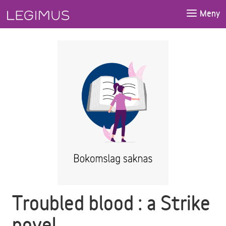
Gå till huvudinnehåll
Meny
Troubled blood : a Strike
novel