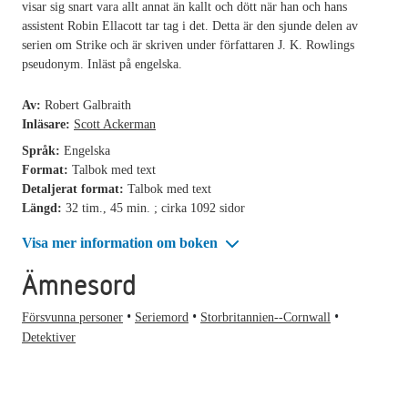
visar sig snart vara allt annat än kallt och dött när han och hans
assistent Robin Ellacott tar tag i det. Detta är den sjunde delen av
serien om Strike och är skriven under författaren J. K. Rowlings
pseudonym. Inläst på engelska.
Av:
Robert Galbraith
Inläsare:
Scott Ackerman
Språk:
Engelska
Format:
Talbok med text
Detaljerat format:
Talbok med text
Längd:
32 tim., 45 min. ; cirka 1092 sidor
Visa mer information om boken
Ämnesord
Försvunna personer
Seriemord
Storbritannien--Cornwall
Detektiver