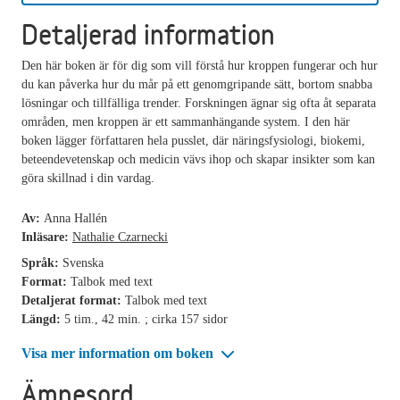
Detaljerad information
Den här boken är för dig som vill förstå hur kroppen fungerar och hur
du kan påverka hur du mår på ett genomgripande sätt, bortom snabba
lösningar och tillfälliga trender. Forskningen ägnar sig ofta åt separata
områden, men kroppen är ett sammanhängande system. I den här
boken lägger författaren hela pusslet, där näringsfysiologi, biokemi,
beteendevetenskap och medicin vävs ihop och skapar insikter som kan
göra skillnad i din vardag.
Av:
Anna Hallén
Inläsare:
Nathalie Czarnecki
Språk:
Svenska
Format:
Talbok med text
Detaljerat format:
Talbok med text
Längd:
5 tim., 42 min. ; cirka 157 sidor
Visa mer information om boken
Ämnesord