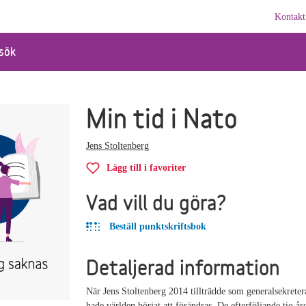
Kontakt
sök
Min tid i Nato
Jens Stoltenberg
Lägg till i favoriter
Vad vill du göra?
Beställ punktskriftsbok
Detaljerad information
När Jens Stoltenberg 2014 tillträdde som generalsekreter
hade världen börjat att förändras. De efterföljande tio å