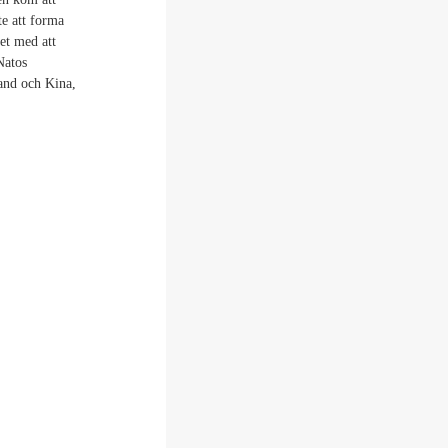
te att forma
et med att
Natos
land och Kina,