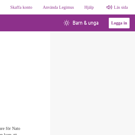
Skaffa konto
Använda Legimus
Hjälp
Läs sida
Barn & unga
Logga in
are för Nato
ren kom att