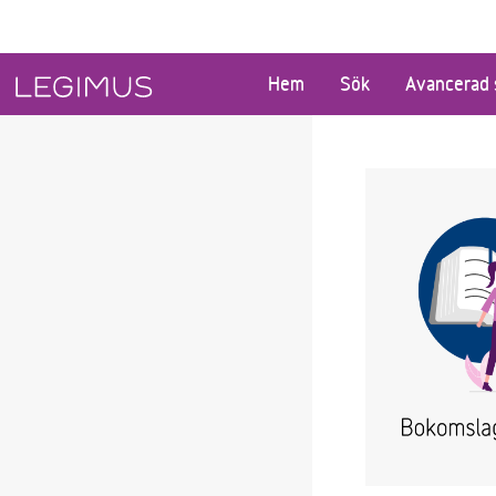
Gå till huvudinnehåll
Hem
Sök
Avancerad 