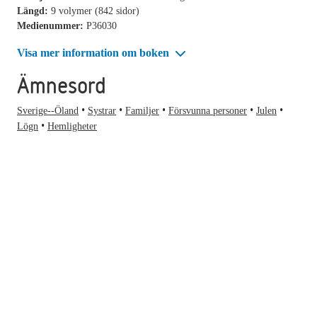
Längd:
9 volymer (842 sidor)
Medienummer:
P36030
Visa mer information om boken
Ämnesord
Sverige--Öland
Systrar
Familjer
Försvunna personer
Julen
Lögn
Hemligheter