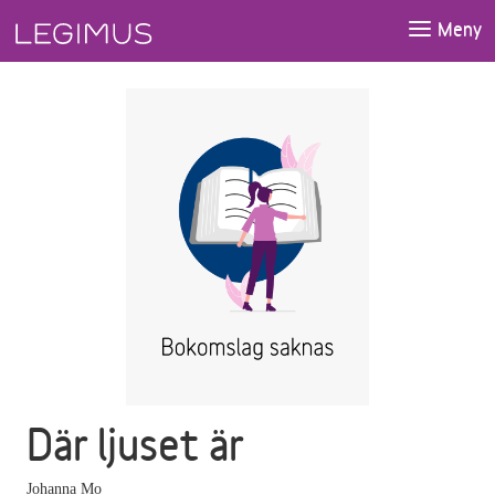
Gå till huvudinnehåll
Meny
Där ljuset är
Johanna Mo