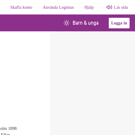
Skaffa konto
Använda Legimus
Hjälp
Läs sida
Barn & unga
Logga in
holm 1898.
 Ellen