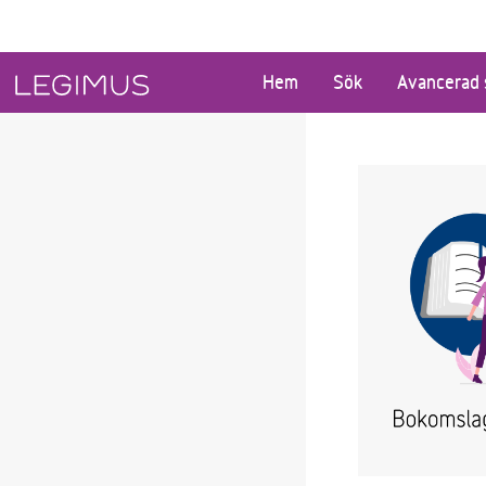
Gå till huvudinnehåll
Hem
Sök
Avancerad 