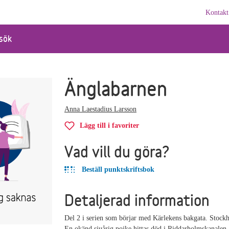
Kontakt
sök
Änglabarnen
Anna Laestadius Larsson
Lägg till i favoriter
Vad vill du göra?
Beställ punktskriftsbok
Detaljerad information
Del 2 i serien som börjar med Kärlekens bakgata. Stock
En okänd sjuårig pojke hittas död i Riddarholmskanalen.