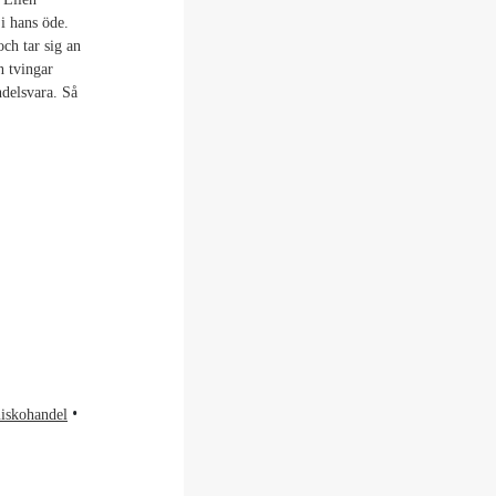
i hans öde.
ch tar sig an
n tvingar
delsvara. Så
iskohandel