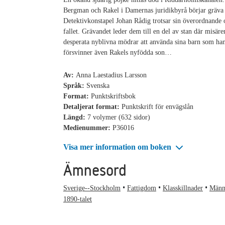
Bergman och Rakel i Damernas juridikbyrå börjar gräva 
Detektivkonstapel Johan Rådig trotsar sin överordnande o
fallet. Grävandet leder dem till en del av stan där misäre
desperata nyblivna mödrar att använda sina barn som han
försvinner även Rakels nyfödda son…
Av:
Anna Laestadius Larsson
Språk:
Svenska
Format:
Punktskriftsbok
Detaljerat format:
Punktskrift för envägslån
Längd:
7 volymer (632 sidor)
Medienummer:
P36016
Visa mer information om boken
Ämnesord
Sverige--Stockholm
Fattigdom
Klasskillnader
Männ
1890-talet