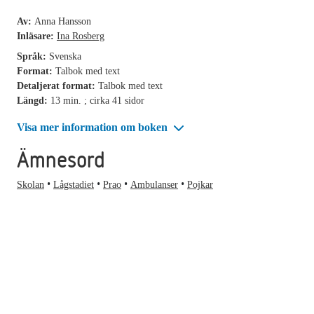
Av:
Anna Hansson
Inläsare:
Ina Rosberg
Språk:
Svenska
Format:
Talbok med text
Detaljerat format:
Talbok med text
Längd:
13 min. ; cirka 41 sidor
Visa mer information om boken
Ämnesord
Skolan
Lågstadiet
Prao
Ambulanser
Pojkar