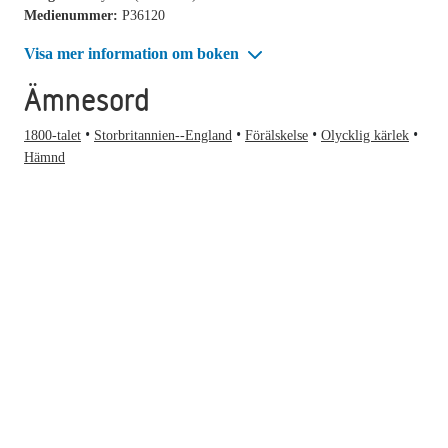
Medienummer:
P36120
Visa mer information om boken
Ämnesord
1800-talet
Storbritannien--England
Förälskelse
Olycklig kärlek
Hämnd