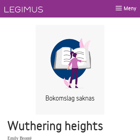
Gå till huvudinnehåll
Meny
Wuthering heights
Emily Brontë