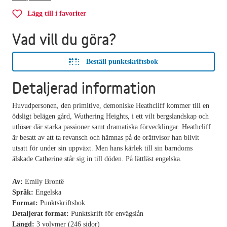
Lägg till i favoriter
Vad vill du göra?
Beställ punktskriftsbok
Detaljerad information
Huvudpersonen, den primitive, demoniske Heathcliff kommer till en
ödsligt belägen gård, Wuthering Heights, i ett vilt bergslandskap och
utlöser där starka passioner samt dramatiska förvecklingar. Heathcliff
är besatt av att ta revansch och hämnas på de orättvisor han blivit
utsatt för under sin uppväxt. Men hans kärlek till sin barndoms
älskade Catherine står sig in till döden. På lättläst engelska.
Av:
Emily Brontë
Språk:
Engelska
Format:
Punktskriftsbok
Detaljerat format:
Punktskrift för envägslån
Längd:
3 volymer (246 sidor)