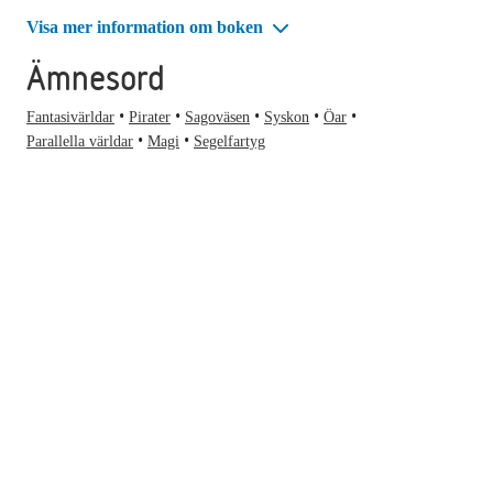
Visa mer information om boken
Ämnesord
Fantasivärldar
Pirater
Sagoväsen
Syskon
Öar
Parallella världar
Magi
Segelfartyg