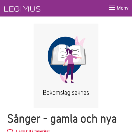
Gå till huvudinnehåll
Meny
Sånger - gamla och nya
Lägg till i favoriter