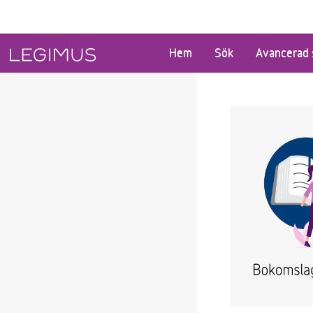
Gå till huvudinnehåll
Hem
Sök
Avancerad 