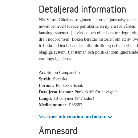
Detaljerad information
När Västra Götalandsregionen lanserade journalsystemet
november 2024 lovade politikerna en ny era för vården. I
lamslog systemet sjukvården och efter bara tre dygn tvi
dra i nödbromsen. Boken berättar historien om ett av Sve
it-fiaskon. Den behandlar miljardrullning och amerikansk
olagliga system, tjänstemän och politiker som ignorerade
varningssignalerna.
Av:
Simon Campanello
Språk:
Svenska
Format:
Punktskriftsbok
Detaljerat format:
Punktskrift för envägslån
Längd:
10 volymer (947 sidor)
Medienummer:
P36352
Visa mer information om boken
Ämnesord