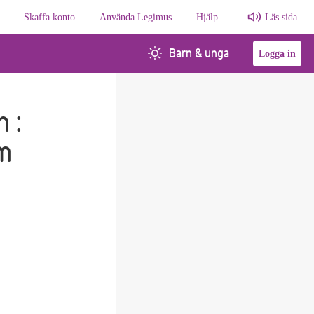
Skaffa konto
Använda Legimus
Hjälp
Läs sida
Barn & unga
Logga in
 :
m