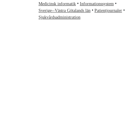
Medicinsk informatik
Informationssystem
Sverige--Västra Götalands län
Patientjournaler
Sjukvårdsadministration