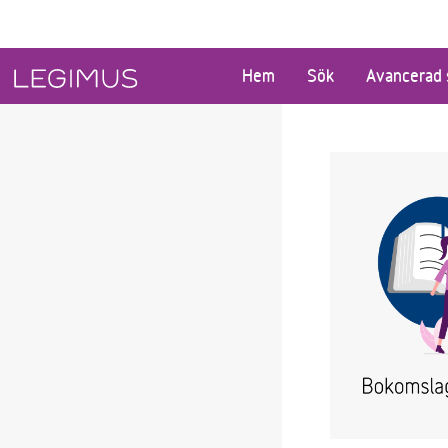
Gå till huvudinnehåll
Hem
Sök
Avancerad 