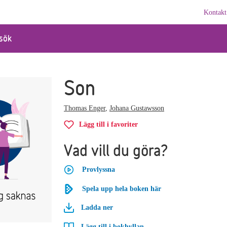
Kontakt
sök
Son
Thomas Enger
,
Johana Gustawsson
Lägg till i favoriter
Vad vill du göra?
Provlyssna
Spela upp hela boken här
Ladda ner
Lägg till i bokhyllan