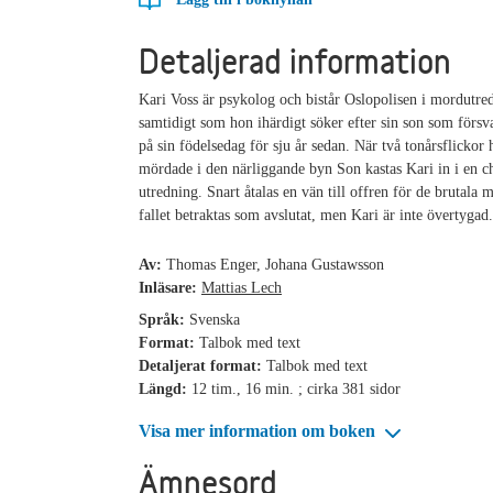
Detaljerad information
Kari Voss är psykolog och bistår Oslopolisen i mordutre
samtidigt som hon ihärdigt söker efter sin son som försv
på sin födelsedag för sju år sedan. När två tonårsflickor h
mördade i den närliggande byn Son kastas Kari in i en 
utredning. Snart åtalas en vän till offren för de brutala
fallet betraktas som avslutat, men Kari är inte övertygad
Av:
Thomas Enger, Johana Gustawsson
Inläsare:
Mattias Lech
Språk:
Svenska
Format:
Talbok med text
Detaljerat format:
Talbok med text
Längd:
12 tim., 16 min. ; cirka 381 sidor
Visa mer information om boken
Ämnesord