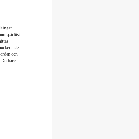
dningar
ann spårlöst
ittas
chockerande
 morden och
. Deckare.