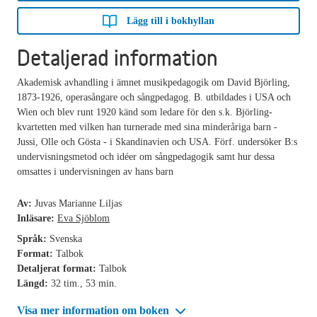
Lägg till i bokhyllan
Detaljerad information
Akademisk avhandling i ämnet musikpedagogik om David Björling,
1873-1926, operasångare och sångpedagog. B. utbildades i USA och
Wien och blev runt 1920 känd som ledare för den s.k. Björling-
kvartetten med vilken han turnerade med sina minderåriga barn -
Jussi, Olle och Gösta - i Skandinavien och USA. Förf. undersöker B:s
undervisningsmetod och idéer om sångpedagogik samt hur dessa
omsattes i undervisningen av hans barn
Av:
Juvas Marianne Liljas
Inläsare:
Eva Sjöblom
Språk:
Svenska
Format:
Talbok
Detaljerat format:
Talbok
Längd:
32 tim., 53 min.
Visa mer information om boken