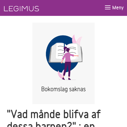
Gå till huvudinnehåll
Meny
"Vad månde blifva af
dessa barnen?" : en