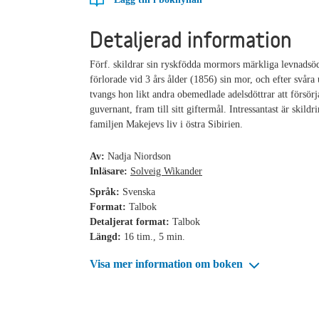
Detaljerad information
Förf. skildrar sin ryskfödda mormors märkliga levnadsö
förlorade vid 3 års ålder (1856) sin mor, och efter svåra
tvangs hon likt andra obemedlade adelsdöttrar att försör
guvernant, fram till sitt giftermål. Intressantast är skildr
familjen Makejevs liv i östra Sibirien.
Av:
Nadja Niordson
Inläsare:
Solveig Wikander
Språk:
Svenska
Format:
Talbok
Detaljerat format:
Talbok
Längd:
16 tim., 5 min.
Visa mer information om boken