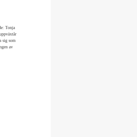
de: Tonja
 uppväxtår
ja sig som
ingen av