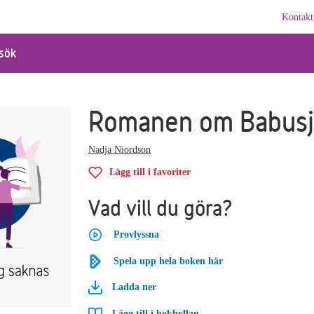
Kontakt
sök
Romanen om Babusj
Nadja Niordson
Lägg till i favoriter
Vad vill du göra?
Provlyssna
Spela upp hela boken här
Ladda ner
Lägg till i bokhyllan