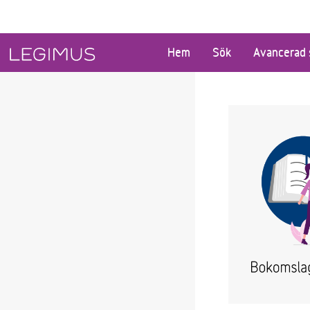
Gå till huvudinnehåll
Hem
Sök
Avancerad 