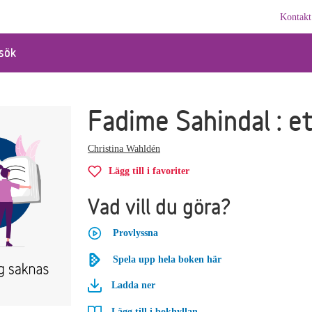
Kontakt
sök
Fadime Sahindal : et
Christina Wahldén
Lägg till i favoriter
Vad vill du göra?
Provlyssna
Spela upp hela boken här
Ladda ner
Lägg till i bokhyllan