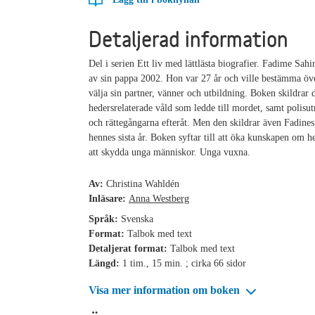
Detaljerad information
Del i serien Ett liv med lättlästa biografier. Fadime Sah
av sin pappa 2002. Hon var 27 år och ville bestämma över
välja sin partner, vänner och utbildning. Boken skildrar 
hedersrelaterade våld som ledde till mordet, samt polisu
och rättegångarna efteråt. Men den skildrar även Fadines
hennes sista år. Boken syftar till att öka kunskapen om h
att skydda unga människor. Unga vuxna.
Av:
Christina Wahldén
Inläsare:
Anna Westberg
Språk:
Svenska
Format:
Talbok med text
Detaljerat format:
Talbok med text
Längd:
1 tim., 15 min. ; cirka 66 sidor
Visa mer information om boken