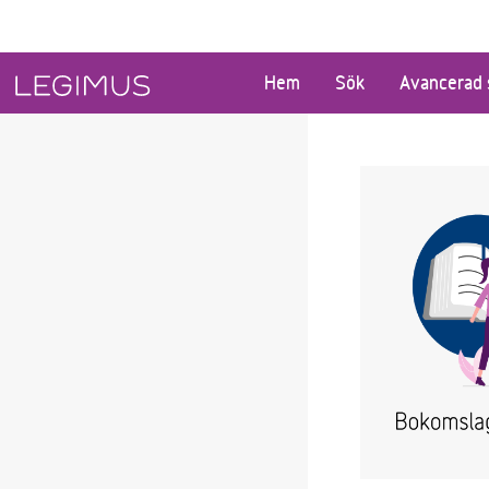
Gå till huvudinnehåll
Hem
Sök
Avancerad 