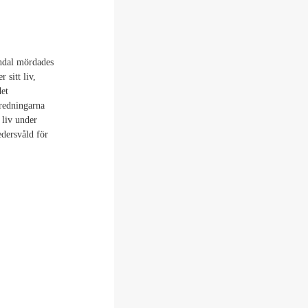
indal mördades
 sitt liv,
det
tredningarna
 liv under
edersvåld för