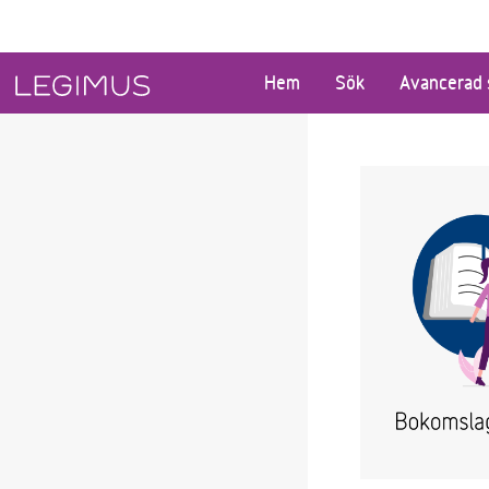
Gå till huvudinnehåll
Hem
Sök
Avancerad 