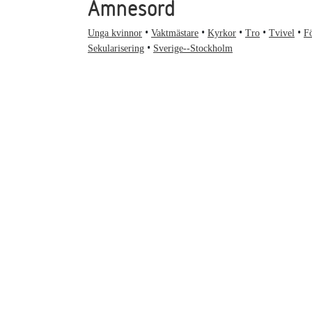
Ämnesord
Unga kvinnor
Vaktmästare
Kyrkor
Tro
Tvivel
Fö
Sekularisering
Sverige--Stockholm