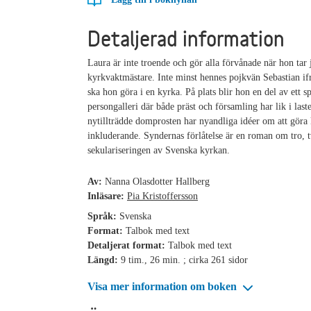
Detaljerad information
Laura är inte troende och gör alla förvånade när hon tar
kyrkvaktmästare. Inte minst hennes pojkvän Sebastian if
ska hon göra i en kyrka. På plats blir hon en del av ett sp
persongalleri där både präst och församling har lik i las
nytillträdde domprosten har nyandliga idéer om att göra
inkluderande. Syndernas förlåtelse är en roman om tro, t
sekulariseringen av Svenska kyrkan.
Av:
Nanna Olasdotter Hallberg
Inläsare:
Pia Kristoffersson
Språk:
Svenska
Format:
Talbok med text
Detaljerat format:
Talbok med text
Längd:
9 tim., 26 min. ; cirka 261 sidor
Visa mer information om boken