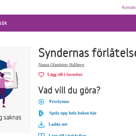
Kontakt
sök
Syndernas förlåtels
Nanna Olasdotter Hallberg
Lägg till i favoriter
Vad vill du göra?
Provlyssna
Spela upp hela boken här
Ladda ner
Lägg till i bokhyllan