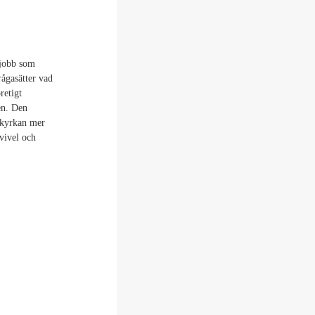
 jobb som
rågasätter vad
retigt
ten. Den
 kyrkan mer
vivel och