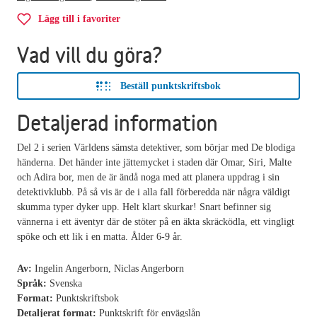
Lägg till i favoriter
Vad vill du göra?
Beställ punktskriftsbok
Detaljerad information
Del 2 i serien Världens sämsta detektiver, som börjar med De blodiga
händerna. Det händer inte jättemycket i staden där Omar, Siri, Malte
och Adira bor, men de är ändå noga med att planera uppdrag i sin
detektivklubb. På så vis är de i alla fall förberedda när några väldigt
skumma typer dyker upp. Helt klart skurkar! Snart befinner sig
vännerna i ett äventyr där de stöter på en äkta skräcködla, ett vingligt
spöke och ett lik i en matta. Ålder 6-9 år.
Av:
Ingelin Angerborn, Niclas Angerborn
Språk:
Svenska
Format:
Punktskriftsbok
Detaljerat format:
Punktskrift för envägslån