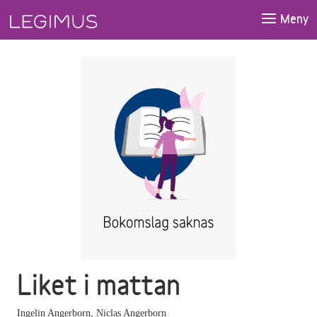
Gå till huvudinnehåll
Meny
Liket i mattan
Ingelin Angerborn
,
Niclas Angerborn