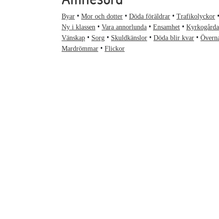
Byar
Mor och dotter
Döda föräldrar
Trafikolyckor
Ny i klassen
Vara annorlunda
Ensamhet
Kyrkogårda
Vänskap
Sorg
Skuldkänslor
Döda blir kvar
Överna
Mardrömmar
Flickor