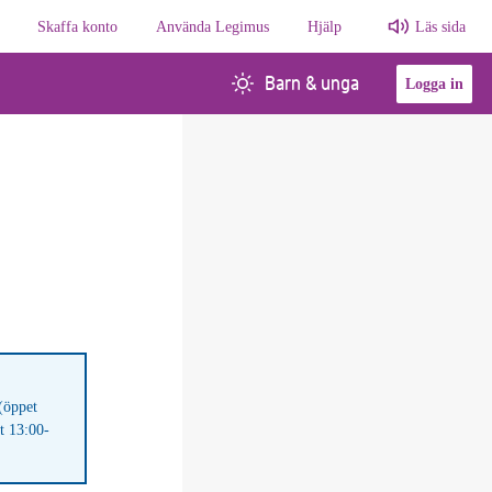
Skaffa konto
Använda Legimus
Hjälp
Läs sida
Barn & unga
Logga in
(öppet
t 13:00-