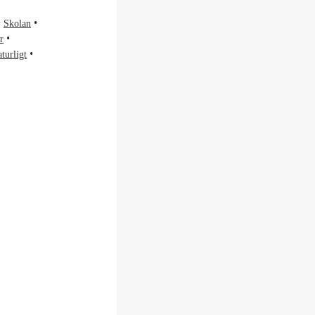
Skolan
r
turligt