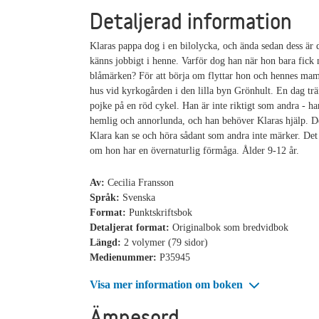
Detaljerad information
Klaras pappa dog i en bilolycka, och ända sedan dess är
känns jobbigt i henne. Varför dog han när hon bara fick
blåmärken? För att börja om flyttar hon och hennes mamm
hus vid kyrkogården i den lilla byn Grönhult. En dag trä
pojke på en röd cykel. Han är inte riktigt som andra - ha
hemlig och annorlunda, och han behöver Klaras hjälp. D
Klara kan se och höra sådant som andra inte märker. De
om hon har en övernaturlig förmåga. Ålder 9-12 år.
Av:
Cecilia Fransson
Språk:
Svenska
Format:
Punktskriftsbok
Detaljerat format:
Originalbok som bredvidbok
Längd:
2 volymer (79 sidor)
Medienummer:
P35945
Visa mer information om boken
Ämnesord