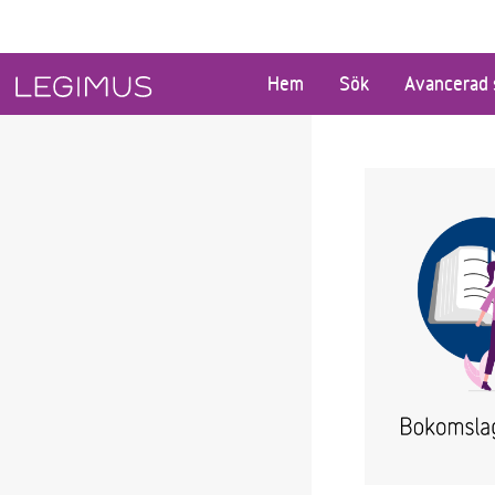
Gå till huvudinnehåll
Hem
Sök
Avancerad 