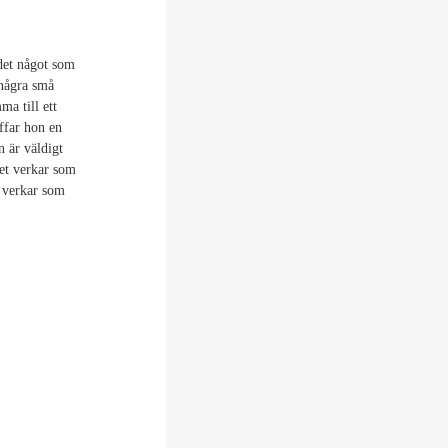
 det något som
 några små
a till ett
ffar hon en
n är väldigt
et verkar som
t verkar som