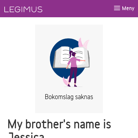
Gå till huvudinnehåll
Meny
My brother's name is
Jessica