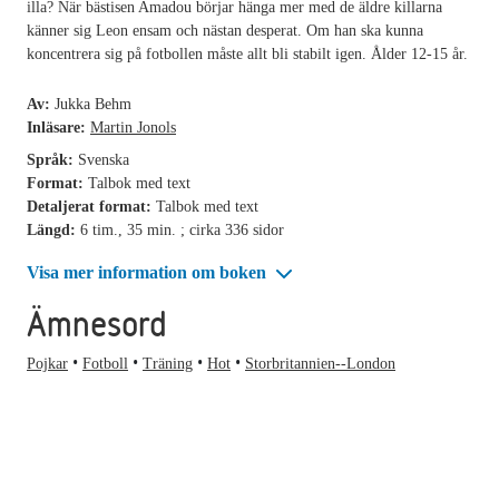
illa? När bästisen Amadou börjar hänga mer med de äldre killarna
känner sig Leon ensam och nästan desperat. Om han ska kunna
koncentrera sig på fotbollen måste allt bli stabilt igen. Ålder 12-15 år.
Av:
Jukka Behm
Inläsare:
Martin Jonols
Språk:
Svenska
Format:
Talbok med text
Detaljerat format:
Talbok med text
Längd:
6 tim., 35 min. ; cirka 336 sidor
Visa mer information om boken
Ämnesord
Pojkar
Fotboll
Träning
Hot
Storbritannien--London