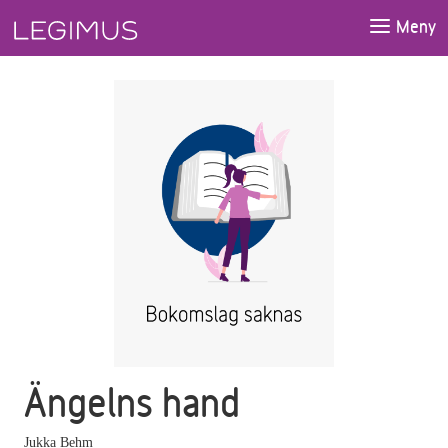
Gå till huvudinnehåll
Meny
Ängelns hand
Jukka Behm