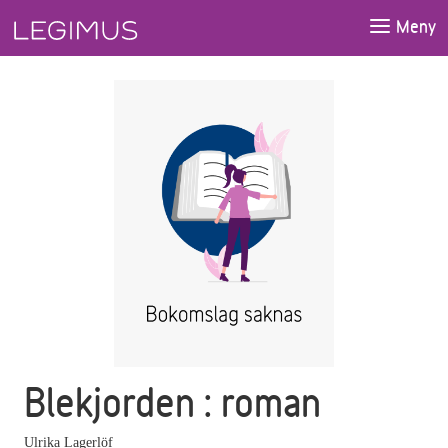
Gå till huvudinnehåll
Meny
Blekjorden : roman
Ulrika Lagerlöf