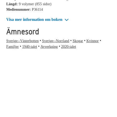
Längd:
9 volymer (855 sidor)
Medienummer:
P36114
Visa mer information om boken
Ämnesord
Sverige--Västerbotten
Sverige--Norrland
Skogar
Kvinnor
Familjer
1940-talet
Avverkning
2020-talet