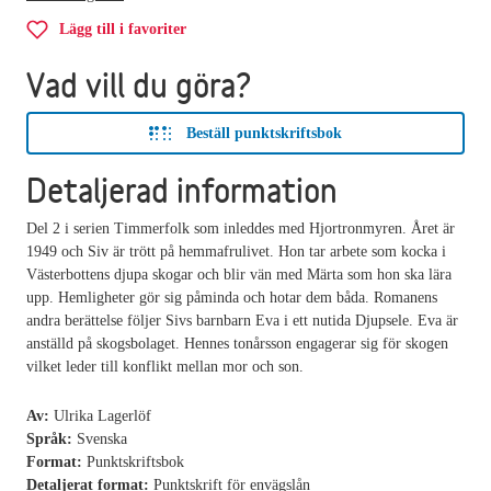
Lägg till i favoriter
Vad vill du göra?
Beställ punktskriftsbok
Detaljerad information
Del 2 i serien Timmerfolk som inleddes med Hjortronmyren. Året är
1949 och Siv är trött på hemmafrulivet. Hon tar arbete som kocka i
Västerbottens djupa skogar och blir vän med Märta som hon ska lära
upp. Hemligheter gör sig påminda och hotar dem båda. Romanens
andra berättelse följer Sivs barnbarn Eva i ett nutida Djupsele. Eva är
anställd på skogsbolaget. Hennes tonårsson engagerar sig för skogen
vilket leder till konflikt mellan mor och son.
Av:
Ulrika Lagerlöf
Språk:
Svenska
Format:
Punktskriftsbok
Detaljerat format:
Punktskrift för envägslån