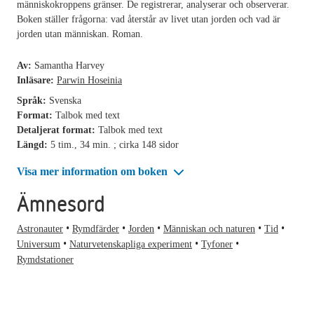
människokroppens gränser. De registrerar, analyserar och observerar.
Boken ställer frågorna: vad återstår av livet utan jorden och vad är
jorden utan människan. Roman.
Av:
Samantha Harvey
Inläsare:
Parwin Hoseinia
Språk:
Svenska
Format:
Talbok med text
Detaljerat format:
Talbok med text
Längd:
5 tim., 34 min. ; cirka 148 sidor
Visa mer information om boken
Ämnesord
Astronauter
Rymdfärder
Jorden
Människan och naturen
Tid
Universum
Naturvetenskapliga experiment
Tyfoner
Rymdstationer