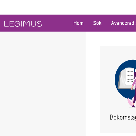
Gå till huvudinnehåll
Hem
Sök
Avancerad 