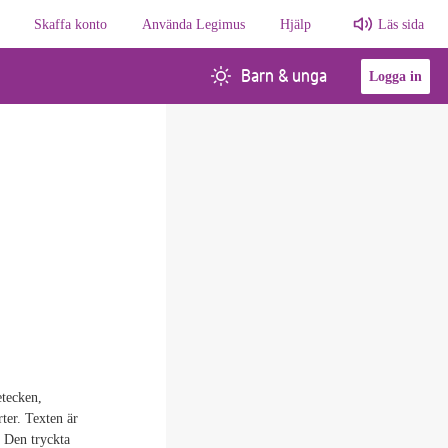
Skaffa konto
Använda Legimus
Hjälp
Läs sida
Barn & unga
Logga in
etecken,
rter. Texten är
 Den tryckta