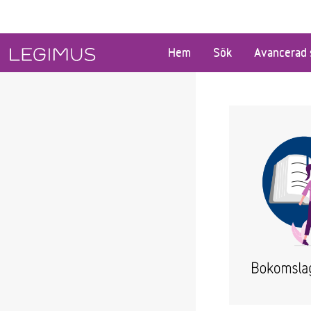
Gå till huvudinnehåll
Hem
Sök
Avancerad 