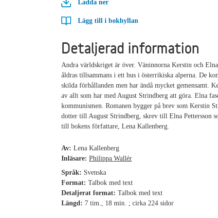
Ladda ner
Lägg till i bokhyllan
Detaljerad information
Andra världskriget är över. Väninnorna Kerstin och Elna 
åldras tillsammans i ett hus i österrikiska alperna. De k
skilda förhållanden men har ändå mycket gemensamt. Ker
av allt som har med August Strindberg att göra. Elna fas
kommunismen. Romanen bygger på brev som Kerstin St
dotter till August Strindberg, skrev till Elna Pettersson 
till bokens författare, Lena Kallenberg.
Av:
Lena Kallenberg
Inläsare:
Philippa Wallér
Språk:
Svenska
Format:
Talbok med text
Detaljerat format:
Talbok med text
Längd:
7 tim., 18 min. ; cirka 224 sidor