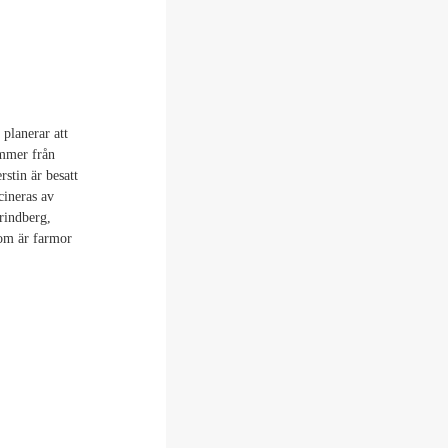
planerar att
ommer från
stin är besatt
cineras av
rindberg,
som är farmor