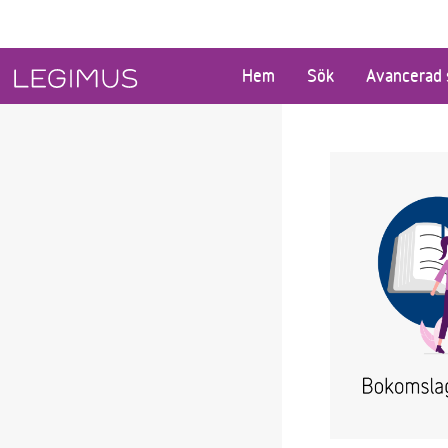
Gå till huvudinnehåll
Hem
Sök
Avancerad 