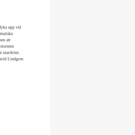
dyka upp vid
smatiska
pen att
 stormen
l en mardröm.
strid Lindgren