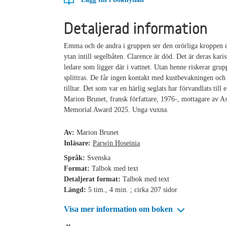
Detaljerad information
Emma och de andra i gruppen ser den orörliga kroppen 
ytan intill segelbåten. Clarence är död. Det är deras kari
ledare som ligger där i vattnet. Utan henne riskerar grup
splittras. De får ingen kontakt med kustbevakningen och
tilltar. Det som var en härlig seglats har förvandlats til
Marion Brunet, fransk författare, 1976-, mottagare av A
Memorial Award 2025. Unga vuxna.
Av:
Marion Brunet
Inläsare:
Parwin Hoseinia
Språk:
Svenska
Format:
Talbok med text
Detaljerat format:
Talbok med text
Längd:
5 tim., 4 min. ; cirka 207 sidor
Visa mer information om boken