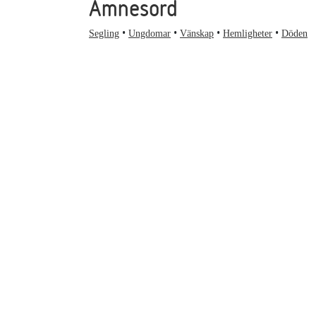
Ämnesord
Segling
Ungdomar
Vänskap
Hemligheter
Döden