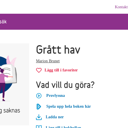
Kontakt
sök
Grått hav
Marion Brunet
Lägg till i favoriter
Vad vill du göra?
Provlyssna
Spela upp hela boken här
Ladda ner
Lägg till i bokhyllan