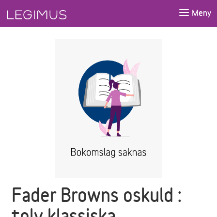
Gå till huvudinnehåll
Meny
Fader Browns oskuld :
tolv klassiska