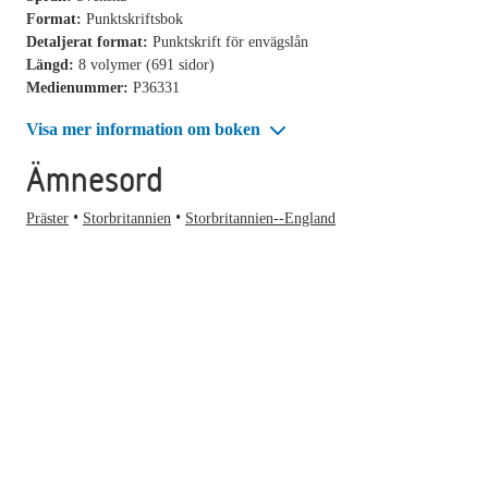
Format:
Punktskriftsbok
Detaljerat format:
Punktskrift för envägslån
Längd:
8 volymer (691 sidor)
Medienummer:
P36331
Visa mer information om boken
Ämnesord
Präster
Storbritannien
Storbritannien--England