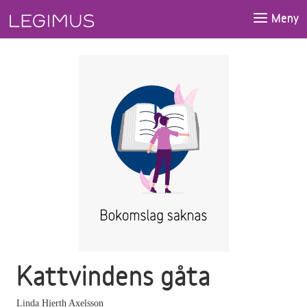
Gå till huvudinnehåll
Meny
Kattvindens gåta
Linda Hjerth Axelsson