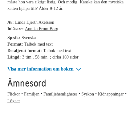
måste hon vara riktigt listig. Och modig. Kanske kan den mystiska
katten hjälpa till? Ålder 9-12 år.
Av:
Linda Hjerth Axelsson
Inläsare:
Annika From Borg
Språk:
Svenska
Format:
Talbok med text
Detaljerat format:
Talbok med text
Längd:
3 tim., 58 min. ; cirka 169 sidor
Visa mer information om boken
Ämnesord
Flickor
Familjen
Familjehemligheter
Syskon
Kidnappningar
Lögner